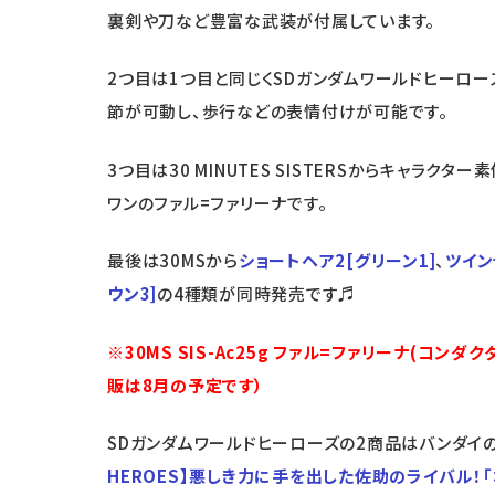
裏剣や刀など豊富な武装が付属しています。
2つ目は1つ目と同じくSDガンダムワールドヒーローズ
節が可動し、歩行などの表情付けが可能です。
3つ目は30 MINUTES SISTERSからキャラ
ワンのファル=ファリーナです。
最後は30MSから
ショートヘア2[グリーン1]
、
ツイン
ウン3]
の4種類が同時発売です♬
※30MS SIS-Ac25g ファル=ファリーナ(コ
販は8月の予定です）
SDガンダムワールドヒーローズの2商品はバンダ
HEROES】悪しき力に手を出した佐助のライバル！「