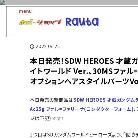
menu
商品紹
本日発売！SDW HEROES 才蔵ガンダム
ホーム
介
全4種
2022.06.25
本日発売！SDW HEROES 才蔵ガ
イトワールド Ver.、30MSファ
オプションヘアスタイルパーツVol
本日発売の新商品は
SDW HEROES 才蔵ガンダ
Ac25g ファル=ファリーナ(コンダクターフォーム)
、
ジは下記）です！
1つ目はSDガンダムワールドヒーローズより、「佐助