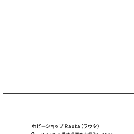
ホビーショップ Rauta（ラウタ）
〒662-0052 兵庫県西宮市霞町5-44 2F