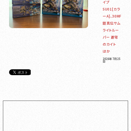
イプ
SU01[カラ
ーA]、30MF
鎧真伝サム
ライトルー
パー 蒼穹
のカイト
ほか
2026年7月25
日