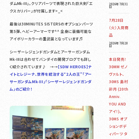
ダムMk-III」。クリアパーツで表現された巨大剣「エ
2026年7月31
日
クスカリバー」が付属します>_<
7月28日
最後は30MINUTES SISTERSのオプションパーツ
（火）入荷商
第5弾、ヘビーアーマーです^^ 全身に装備可能な
品
アイボリーカラーの重武装となっています♬
2026年7月28
日
シーザーレジェンドガンダムとアーサーガンダム
Mk-IIIは合わせてバンダイの開発ブログでも詳し
本日発売！
く紹介されています♪ →→
【SDW HEROES】ナ
30MM ゼノ
イトとレジーナ、世界を統治する“2人の王”「アー
ヴァルト、
サーガンダムMk-III」「シーザーレジェンドガンダ
30MS 島村
ム」のご紹介！
卯月 (20th
Anniv.
YOU AND
アイ！)、
30MS オプ
ションボデ
ィパーツ タ