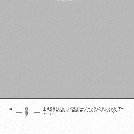
商
本日発売！SDW HEROESシーザーレジェンドガンダム、アー
ホーム
品
サーガンダムMk-III、30MS オプションパーツセット5(ヘビー
紹
アーマー)
介