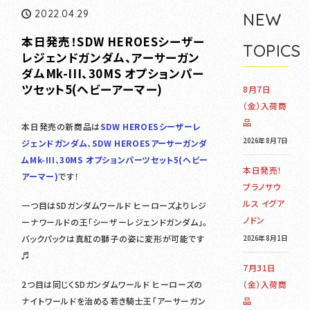
2022.04.29
NEW
本日発売！SDW HEROESシーザー
TOPICS
レジェンドガンダム、アーサーガン
ダムMk-III、30MS オプションパー
ツセット5(ヘビーアーマー)
8月7日
（金）入荷商
品
本日発売の新商品は
SDW HEROESシーザーレ
2026年8月7日
ジェンドガンダム
、
SDW HEROESアーサーガンダ
ムMk-III
、
30MS オプションパーツセット5(ヘビー
本日発売！
アーマー)
です！
プラノサウ
ルス イグア
一つ目はSDガンダムワールド ヒーローズよりレジ
ノドン
ーナワールドの王「シーザーレジェンドガンダム」。
バックパックは真紅の獅子の姿に変形が可能です
2026年8月1日
♬
7月31日
2つ目は同じくSDガンダムワールド ヒーローズの
（金）入荷商
ナイトワールドを治める若き騎士王「アーサーガン
品