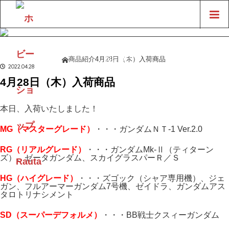
LINE UP
商品紹介
4月28日（木）入荷商品
ホーム
商品紹介
2022.04.28
4月28日（木）入荷商品
本日、入荷いたしました！
MG（マスターグレード）
・・・ガンダムＮＴ-1 Ver.2.0
RG（リアルグレード）
・・・ガンダムMk-Ⅱ（ティターン
ズ）、ゼータガンダム、スカイグラスパーＲ／Ｓ
H
G（ハイ
グレード）
・・・ズゴック（シャア専用機）、ジェ
ガン、フルアーマーガンダム7号機、ゼイドラ、ガンダムアス
タロトリナシメント
SD（スーパーデフォルメ）
・・・BB戦士クスィーガンダム