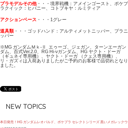
プラモデルその他
・・・境界戦機：アメインゴースト、ポケプ
ラクイック：ヒバニー、コトブキヤ：ルミティア
アクションベース
・・・1グレー
道具類
・・・ゴッドハンド：アルティメットニッパー、プラニ
ッパー
※MG ガンダムＭｋ-Ⅱ エゥーゴ、ジェガン、ターンエーガン
ダム、百式Ver.2.0、RG Hi-νガンダム、HG ヤクト・ドーガ
（ギュネイ専用機）、ヤクト・ドーガ （クェス専用機）、
リ・ガズィは入荷ありましたがご予約のお客様で品切れとなり
ました。
NEW TOPICS
本日発売！HG ガンダムレオパルド、ポケプラ セレクトシリーズ 黒いメガレックウ