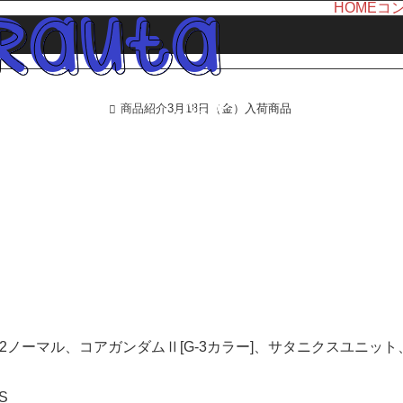
HOME
コ
LINE UP
商品紹介
3月18日（金）入荷商品
ホーム
商品紹介
2ノーマル、コアガンダムⅡ[G-3カラー]、サタニクスユニット
S