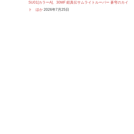
SU01[カラーA]、30MF 鎧真伝サムライトルーパー 蒼穹のカイ
ト ほか
2026年7月25日