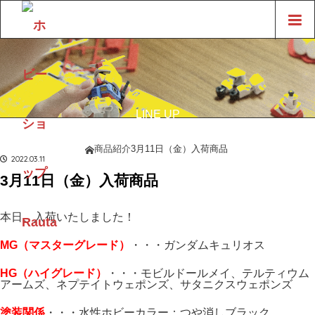
LINE UP
商品紹介
商品紹介
3月11日（金）入荷商品
ホーム
2022.03.11
3月11日（金）入荷商品
本日、入荷いたしました！
MG（マスターグレード）
・・・ガンダムキュリオス
H
G（ハイ
グレード）
・・・モビルドールメイ、テルティウム
アームズ、ネプテイトウェポンズ、サタニクスウェポンズ
塗装関係
・・・水性ホビーカラー：つや消しブラック