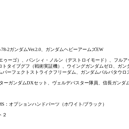
RX-78-2ガンダムVer.2.0、ガンダムヘビーアームズEW
（エゥーゴ）、バンシィ・ノルン（デストロイモード）、フル
ロトタイプグフ（戦術実証機）、ウイングガンダムゼロ、ガン
ムパーフェクトストライクフリーダム、ガンダムバルバタウロ
ターガンダムDXセット、ヴェルデバスター隊員、信長ガンダムエ
MS：オプションハンドパーツ（ホワイト/ブラック）
ト２