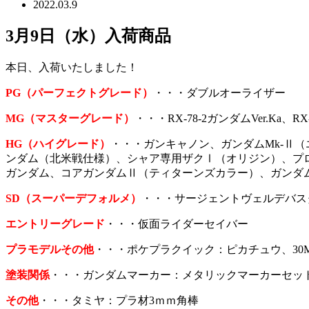
2022.03.9
3月9日（水）入荷商品
本日、入荷いたしました！
PG（パーフェクトグレード）
・・・ダブルオーライザー
MG（マスターグレード）
・・・RX-78-2ガンダムVer.Ka、
H
G（ハイ
グレード）
・・・ガンキャノン、ガンダムMk-Ⅱ
ンダム（北⽶戦仕様）、シャア専用ザクⅠ（オリジン）、プ
ガンダム、コアガンダムⅡ（ティターンズカラー）、ガンダ
SD（スーパーデフォルメ）
・・・サージェントヴェルデバス
エントリーグレード
・・・仮面ライダーセイバー
プラモデルその他
・・・ポケプラクイック：ピカチュウ、30
塗装関係
・・・ガンダムマーカー：メタリックマーカーセッ
その他
・・・タミヤ：プラ材3ｍｍ角棒