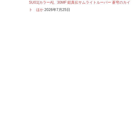
SU01[カラーA]、30MF 鎧真伝サムライトルーパー 蒼穹のカイ
ト ほか
2026年7月25日