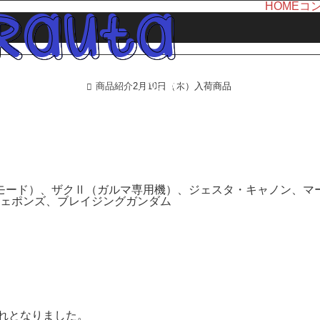
HOME
コ
LINE UP
商品紹介
2月10日（木）入荷商品
ホーム
商品紹介
モード）、ザクⅡ（ガルマ専用機）、ジェスタ・キャノン、マ
ェポンズ、ブレイジングガンダム
切れとなりました。