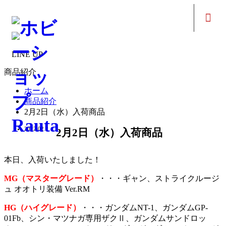
m
LINE UP
商品紹介
ホーム
商品紹介
2月2日（水）入荷商品
2022.02.2
2月2日（水）入荷商品
本日、入荷いたしました！
MG（マスターグレード）
・・・ギャン、ストライクルージ
ュ オオトリ装備 Ver.RM
H
G（ハイ
グレード）
・・・ガンダムNT-1、ガンダムGP-
01Fb、シン・マツナガ専⽤ザクⅡ、ガンダムサンドロッ