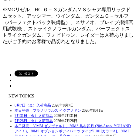
※MGリゼル、HG Ｇ－３ガンダムＶＳシャア専用リックド
ムセット、アッシマー、ウインダム、ガンダムＧ－セルフ
（パーフェクトパック装備型）、スサノオ、ブレイブ指揮官
用試験機 、ストライクノワールガンダム、パーフェクトス
トライクガンダム、フォビドゥン、レイダーは入荷ありまし
たがご予約のお客様で品切れとなりました。
NEW TOPICS
8月7日（金）入荷商品
2026年8月7日
本日発売！プラノサウルス イグアノドン
2026年8月1日
7月31日（金）入荷商品
2026年7月31日
7月28日（火）入荷商品
2026年7月28日
本日発売！30MM ゼノヴァルト、30MS 島村卯月 (20th Anniv. YOU AND
アイ！)、30MS オプションボディパーツ タイプSU01[カラーA]、30MF