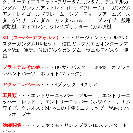
ク、ミーティアユニット+フリーダムガンダム、デュエルガ
ンダム、ガンダムアストレイ（レッドフレーム）、ガンダム
アストレイゴールドフレーム、シグーディープアームズ、ス
ターゲイザーガンダム、ガンダムハルート、ブレイブ一般用
試験機、ティエレン、グレイズリッター（カルタ機）
SD（スーパーデフォルメ）
・・・サージェントヴェルデバ
スターガンダムDXセット、信長ガンダムエピオンダークマ
スクVer.、軍馬、佐助デルタガンダム、ヴェルデバスター隊
員、
プラモデルその他
・・・HGサイバスター、30MS オプショ
ンハンドパーツ（ホワイト/ブラック）
アクションベース
・・・4ブラック、4クリア
工具類
・・・エントリーニッパー（ブルー）、エントリーニ
ッパー（レッド）、エントリーニッパー（ホワイト）、キム
ワイプ、クレオス：Mr.ネコの手棒ミニクリップ、Wave：パ
ーツオープナー
塗装関係
・・・タミヤ：モデリングブラシHFスタンダード
セット