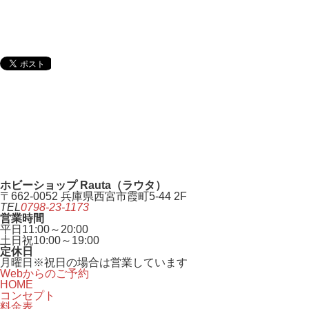
ホビーショップ Rauta（ラウタ）
〒662-0052 兵庫県西宮市霞町5-44 2F
TEL
0798-23-1173
営業時間
平日
11:00～20:00
土日祝
10:00～19:00
定休日
月曜日
※祝日の場合は営業しています
Webからのご予約
HOME
コンセプト
料金表