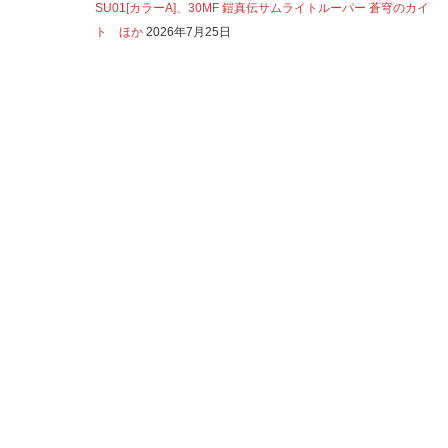
SU01[カラーA]、30MF 鎧真伝サムライトルーパー 蒼穹のカイ
ト ほか
2026年7月25日