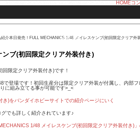
HOME
コ
LINE UP
品紹介
本日発売！FULL MECHANICS 1/48 メイレスケンブ(初回限定クリア外
ーム
商品紹介
イレスケンブ(初回限定クリア外装付き)
ンブ(初回限定クリア外装付き)です！
S1/48で登場です！初回生産分は限定クリア外装が付属し、内部
りに組み立てる事が可能です>_<
リア外装付き)をバンダイホビーサイトでの紹介ページにいく
開発ブログでも詳しく紹介されています♪
CHANICS 1/48 メイレスケンブ(初回限定クリア外装付き)